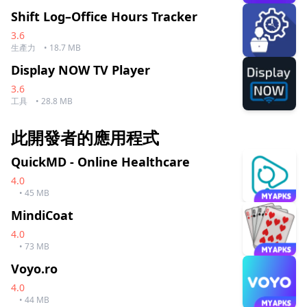
Shift Log–Office Hours Tracker
3.6
生產力
• 18.7 MB
Display NOW TV Player
3.6
工具
• 28.8 MB
此開發者的應用程式
QuickMD - Online Healthcare
4.0
• 45 MB
MindiCoat
4.0
• 73 MB
Voyo.ro
4.0
• 44 MB