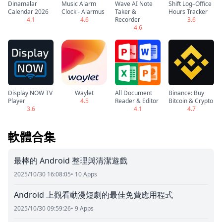
Dinamalar
Music Alarm
Wave AI Note
Shift Log–Office
Calendar 2026
Clock - Alarmus
Taker &
Hours Tracker
4.1
4.6
Recorder
3.6
4.6
Display NOW TV
Waylet
All Document
Binance: Buy
Player
4.5
Reader & Editor
Bitcoin & Crypto
3.6
4.1
4.7
軟體合集
最棒的 Android 整理與清潔遊戲
2025/10/30 16:08:05
• 10 Apps
Android 上觀看動漫短劇的最佳免費應用程式
2025/10/30 09:59:26
• 9 Apps