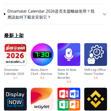
Dinamalar Calendar 2026是否支援離線使用？我
應該如何下載並安裝它？
最新上架
Dinamalar
Music Alarm
Wave AI Note
Shift Log–Office
Calendar 2026
Clock - Alarmus
Taker &
Hours Tracker
4.1
4.6
Recorder
3.6
4.6