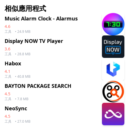
相似應用程式
Music Alarm Clock - Alarmus
4.6
工具
• 24.9 MB
Display NOW TV Player
3.6
工具
• 28.8 MB
Habox
4.1
工具
• 40.8 MB
BAYTON PACKAGE SEARCH
4.5
工具
• 7.8 MB
NeoSync
4.5
工具
• 27.0 MB