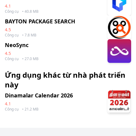
4.1
Công cụ
• 40.8 MB
BAYTON PACKAGE SEARCH
4.5
Công cụ
• 7.8 MB
NeoSync
4.5
Công cụ
• 27.0 MB
Ứng dụng khác từ nhà phát triển
này
Dinamalar Calendar 2026
4.1
Công cụ
• 21.2 MB