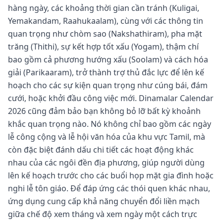
hàng ngày, các khoảng thời gian cần tránh (Kuligai,
Yemakandam, Raahukaalam), cùng với các thông tin
quan trọng như chòm sao (Nakshathiram), pha mặt
trăng (Thithi), sự kết hợp tốt xấu (Yogam), thậm chí
bao gồm cả phương hướng xấu (Soolam) và cách hóa
giải (Parikaaram), trở thành trợ thủ đắc lực để lên kế
hoạch cho các sự kiện quan trọng như cúng bái, đám
cưới, hoặc khởi đầu công việc mới. Dinamalar Calendar
2026 cũng đảm bảo bạn không bỏ lỡ bất kỳ khoảnh
khắc quan trọng nào. Nó không chỉ bao gồm các ngày
lễ công cộng và lễ hội văn hóa của khu vực Tamil, mà
còn đặc biệt đánh dấu chi tiết các hoạt động khác
nhau của các ngôi đền địa phương, giúp người dùng
lên kế hoạch trước cho các buổi họp mặt gia đình hoặc
nghi lễ tôn giáo. Để đáp ứng các thói quen khác nhau,
ứng dụng cung cấp khả năng chuyển đổi liền mạch
giữa chế độ xem tháng và xem ngày một cách trực