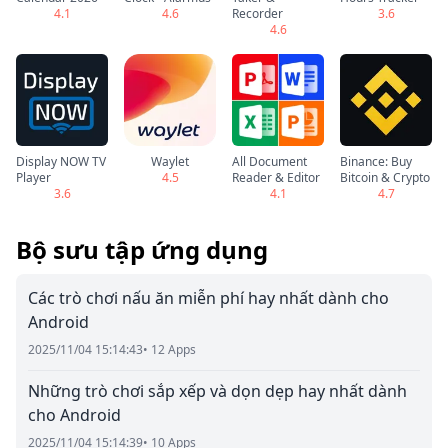
4.1
4.6
Recorder
3.6
4.6
Display NOW TV
Waylet
All Document
Binance: Buy
Player
4.5
Reader & Editor
Bitcoin & Crypto
3.6
4.1
4.7
Bộ sưu tập ứng dụng
Các trò chơi nấu ăn miễn phí hay nhất dành cho
Android
2025/11/04 15:14:43
• 12 Apps
Những trò chơi sắp xếp và dọn dẹp hay nhất dành
cho Android
2025/11/04 15:14:39
• 10 Apps