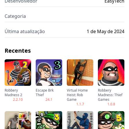
Desenvolvedor
EasyTech
Categoria
Última atualização
1 de May de 2024
Recentes
Robbery
Escape Brk
Virtual Home
Robbery
Madness 2
Thief
Heist: Rob
Madness: Thief
2.2.10
24.1
Game
Games
1.1.7
1.0.8