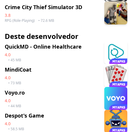
Crime City Thief Simulator 3D
3.8
RPG (Role-Playing)
• 72.6 MB
Deste desenvolvedor
QuickMD - Online Healthcare
4.0
• 45 MB
MindiCoat
4.0
• 73 MB
Voyo.ro
4.0
• 44 MB
Despot's Game
4.0
• 58.5 MB