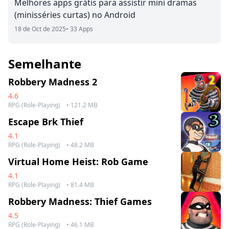
Melhores apps grátis para assistir mini dramas
(minisséries curtas) no Android
18 de Oct de 2025
• 33 Apps
Semelhante
Robbery Madness 2
4.6
RPG (Role-Playing)
• 121.2 MB
Escape Brk Thief
4.1
RPG (Role-Playing)
• 48.2 MB
Virtual Home Heist: Rob Game
4.1
RPG (Role-Playing)
• 81.4 MB
Robbery Madness: Thief Games
4.5
RPG (Role-Playing)
• 46.1 MB