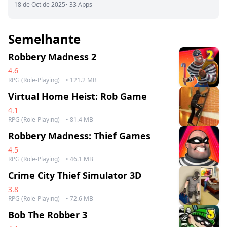
18 de Oct de 2025
• 33 Apps
Semelhante
Robbery Madness 2
4.6
RPG (Role-Playing)
• 121.2 MB
Virtual Home Heist: Rob Game
4.1
RPG (Role-Playing)
• 81.4 MB
Robbery Madness: Thief Games
4.5
RPG (Role-Playing)
• 46.1 MB
Crime City Thief Simulator 3D
3.8
RPG (Role-Playing)
• 72.6 MB
Bob The Robber 3