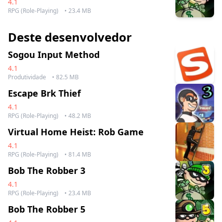
4.1
RPG (Role-Playing)
• 23.4 MB
Deste desenvolvedor
Sogou Input Method
4.1
Produtividade
• 82.5 MB
Escape Brk Thief
4.1
RPG (Role-Playing)
• 48.2 MB
Virtual Home Heist: Rob Game
4.1
RPG (Role-Playing)
• 81.4 MB
Bob The Robber 3
4.1
RPG (Role-Playing)
• 23.4 MB
Bob The Robber 5