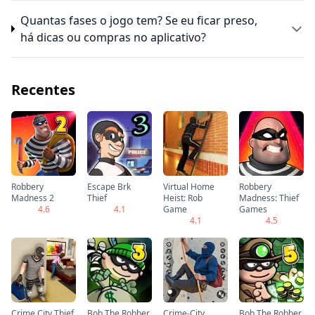
Quantas fases o jogo tem? Se eu ficar preso,
há dicas ou compras no aplicativo?
Recentes
Robbery
Escape Brk
Virtual Home
Robbery
Madness 2
Thief
Heist: Rob
Madness: Thief
4.6
4.1
Game
Games
4.1
4.5
Crime City Thief
Bob The Robber
Crime-City
Bob The Robber