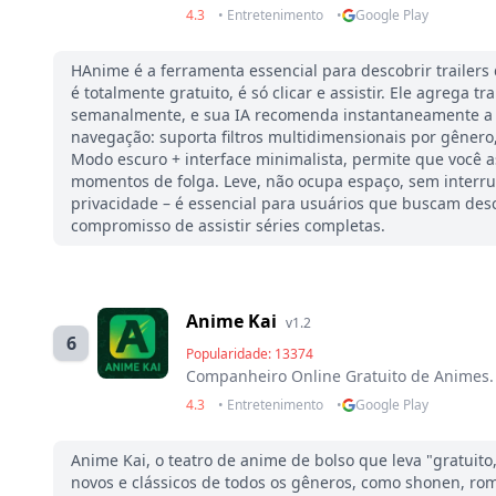
4.3
• Entretenimento
•
Google Play
HAnime é a ferramenta essencial para descobrir trailers 
é totalmente gratuito, é só clicar e assistir. Ele agrega t
semanalmente, e sua IA recomenda instantaneamente a s
navegação: suporta filtros multidimensionais por gênero,
Modo escuro + interface minimalista, permite que você a
momentos de folga. Leve, não ocupa espaço, sem interru
privacidade – é essencial para usuários que buscam desc
compromisso de assistir séries completas.
Anime Kai
v1.2
6
Popularidade: 13374
Companheiro Online Gratuito de Animes.
4.3
• Entretenimento
•
Google Play
Anime Kai, o teatro de anime de bolso que leva "gratuit
novos e clássicos de todos os gêneros, como shonen, rom