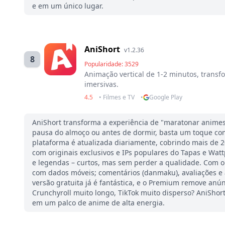
e em um único lugar.
AniShort
v1.2.36
8
Popularidade: 3529
Animação vertical de 1-2 minutos, trans
imersivas.
4.5
• Filmes e TV
•
Google Play
AniShort transforma a experiência de "maratonar animes"
pausa do almoço ou antes de dormir, basta um toque c
plataforma é atualizada diariamente, cobrindo mais de 
com originais exclusivos e IPs populares do Tapas e Wa
e legendas – curtos, mas sem perder a qualidade. Com o
com dados móveis; comentários (danmaku), avaliações e
versão gratuita já é fantástica, e o Premium remove anún
Crunchyroll muito longo, TikTok muito disperso? AniShort
em um palco de anime de alta energia.