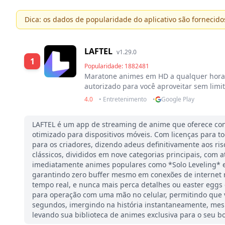
Dica: os dados de popularidade do aplicativo são fornecido
LAFTEL
v1.29.0
1
Popularidade: 1882481
Maratone animes em HD a qualquer hora,
autorizado para você aproveitar sem limit
4.0
• Entretenimento
•
Google Play
LAFTEL é um app de streaming de anime que oferece conte
otimizado para dispositivos móveis. Com licenças para to
para os criadores, dizendo adeus definitivamente aos ris
clássicos, divididos em nove categorias principais, co
imediatamente animes populares como *Solo Leveling* e
garantindo zero buffer mesmo em conexões de internet m
tempo real, e nunca mais perca detalhes ou easter eggs d
para operação com uma mão no celular, permitindo que v
segundos, imergindo na história instantaneamente, mes
levando sua biblioteca de animes exclusiva para o seu bo