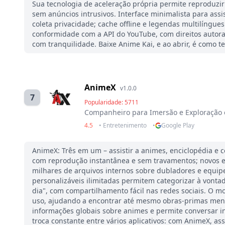
Sua tecnologia de aceleração própria permite reproduzi
sem anúncios intrusivos. Interface minimalista para ass
coleta privacidade; cache offline e legendas multilíng
conformidade com a API do YouTube, com direitos autorais
com tranquilidade. Baixe Anime Kai, e ao abrir, é como t
AnimeX
v1.0.0
7
Popularidade: 5711
Companheiro para Imersão e Exploração
4.5
• Entretenimento
•
Google Play
AnimeX: Três em um – assistir a animes, enciclopédia e
com reprodução instantânea e sem travamentos; novos ep
milhares de arquivos internos sobre dubladores e equip
personalizáveis ilimitadas permitem categorizar à vontad
dia", com compartilhamento fácil nas redes sociais. O 
uso, ajudando a encontrar até mesmo obras-primas meno
informações globais sobre animes e permite conversar i
troca constante entre vários aplicativos: com AnimeX, assi