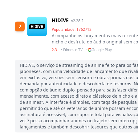
HIDIVE
v2.28.2
2
Popularidade: 1762712
Acompanhe os lançamentos mais recente
nicho e desfrute do áudio original sem co
2.3
• Filmes e TV
•
Google Play
HIDIVE, o serviço de streaming de anime feito para os fã
japoneses, com uma velocidade de lançamento que rivali
em exclusivo, versões sem censura e obras-primas obscu
demanda por autenticidade e descoberta de tesouros. N
com opção de áudio duplo, pensado para satisfazer difer
mensalmente, com acesso direto a clássicos de nicho e 
de animes". A interface é simples, com tags de pesquisa 
permitindo que até os veteranos de anime possam encon
assinatura é acessível, com suporte total para visualiza
você possa acompanhar animes no trajeto sem interrupçõe
lançamentos e também descobrir tesouros que outros ai