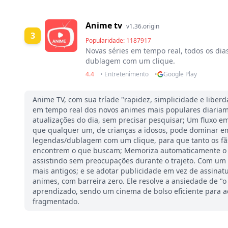
Anime tv
v1.36.origin
3
Popularidade: 1187917
Novas séries em tempo real, todos os dia
dublagem com um clique.
4.4
• Entretenimento
•
Google Play
Anime TV, com sua tríade "rapidez, simplicidade e liberda
em tempo real dos novos animes mais populares diariame
atualizações do dia, sem precisar pesquisar; Um fluxo e
que qualquer um, de crianças a idosos, pode dominar e
legendas/dublagem com um clique, para que tanto os fãs
encontrem o que buscam; Memoriza automaticamente o p
assistindo sem preocupações durante o trajeto. Com um 
mais antigos; e se adotar publicidade em vez de assinat
animes, com barreira zero. Ele resolve a ansiedade de "o
aprendizado, sendo um cinema de bolso eficiente para
fragmentado.