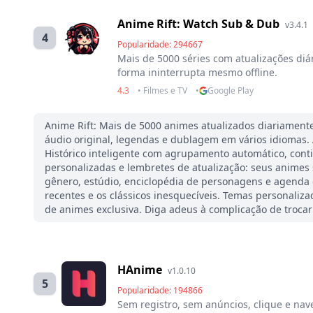
Anime Rift: Watch Sub & Dub
v3.4.1
4
Popularidade: 294667
Mais de 5000 séries com atualizações diár
forma ininterrupta mesmo offline.
4.3
• Filmes e TV
•
Google Play
Anime Rift: Mais de 5000 animes atualizados diariamente
áudio original, legendas e dublagem em vários idiomas.
Histórico inteligente com agrupamento automático, cont
personalizadas e lembretes de atualização: seus animes
gênero, estúdio, enciclopédia de personagens e agenda 
recentes e os clássicos inesquecíveis. Temas personalizad
de animes exclusiva. Diga adeus à complicação de trocar
HAnime
v1.0.10
5
Popularidade: 194866
Sem registro, sem anúncios, clique e nav