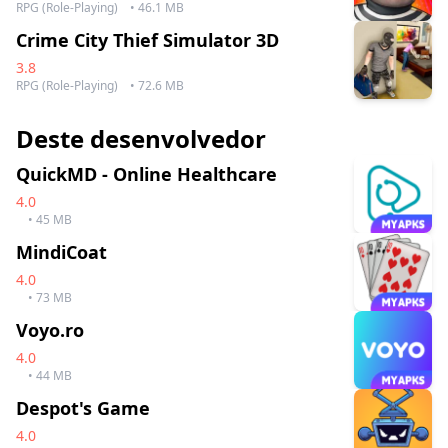
RPG (Role-Playing)
• 46.1 MB
Crime City Thief Simulator 3D
3.8
RPG (Role-Playing)
• 72.6 MB
Deste desenvolvedor
QuickMD - Online Healthcare
4.0
• 45 MB
MindiCoat
4.0
• 73 MB
Voyo.ro
4.0
• 44 MB
Despot's Game
4.0