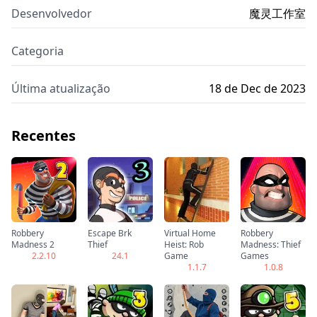
Desenvolvedor
魔灵工作室
Categoria
Última atualização
18 de Dec de 2023
Recentes
Robbery
Escape Brk
Virtual Home
Robbery
Madness 2
Thief
Heist: Rob
Madness: Thief
2.2.10
24.1
Game
Games
1.1.7
1.0.8