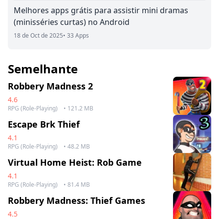
Melhores apps grátis para assistir mini dramas
(minisséries curtas) no Android
18 de Oct de 2025
• 33 Apps
Semelhante
Robbery Madness 2
4.6
RPG (Role-Playing)
• 121.2 MB
Escape Brk Thief
4.1
RPG (Role-Playing)
• 48.2 MB
Virtual Home Heist: Rob Game
4.1
RPG (Role-Playing)
• 81.4 MB
Robbery Madness: Thief Games
4.5