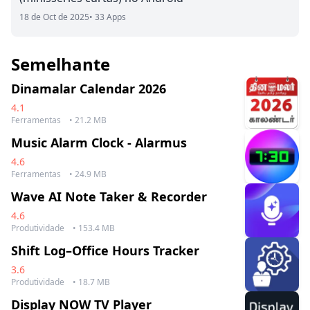
18 de Oct de 2025
• 33 Apps
Semelhante
Dinamalar Calendar 2026
4.1
Ferramentas
• 21.2 MB
Music Alarm Clock - Alarmus
4.6
Ferramentas
• 24.9 MB
Wave AI Note Taker & Recorder
4.6
Produtividade
• 153.4 MB
Shift Log–Office Hours Tracker
3.6
Produtividade
• 18.7 MB
Display NOW TV Player