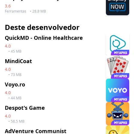
3.6
Ferramentas
• 28.8 MB
Deste desenvolvedor
QuickMD - Online Healthcare
4.0
• 45 MB
MindiCoat
4.0
• 73 MB
Voyo.ro
4.0
• 44 MB
Despot's Game
4.0
• 58.5 MB
AdVenture Communist