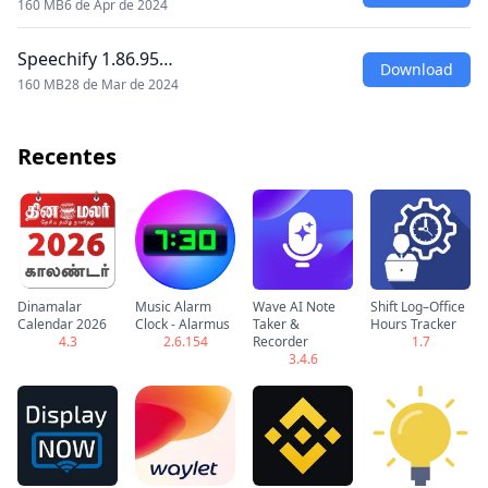
160 MB
6 de Apr de 2024
Speechify 1.86.95…
Download
160 MB
28 de Mar de 2024
Recentes
Dinamalar
Music Alarm
Wave AI Note
Shift Log–Office
Calendar 2026
Clock - Alarmus
Taker &
Hours Tracker
4.3
2.6.154
Recorder
1.7
3.4.6