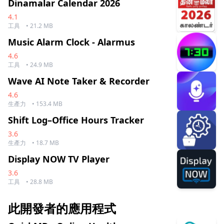
Dinamalar Calendar 2026
4.1
工具
• 21.2 MB
Music Alarm Clock - Alarmus
4.6
工具
• 24.9 MB
Wave AI Note Taker & Recorder
4.6
生產力
• 153.4 MB
Shift Log–Office Hours Tracker
3.6
生產力
• 18.7 MB
Display NOW TV Player
3.6
工具
• 28.8 MB
此開發者的應用程式