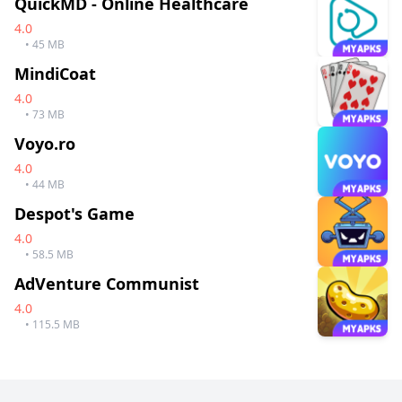
QuickMD - Online Healthcare
4.0
• 45 MB
MindiCoat
4.0
• 73 MB
Voyo.ro
4.0
• 44 MB
Despot's Game
4.0
• 58.5 MB
AdVenture Communist
4.0
• 115.5 MB