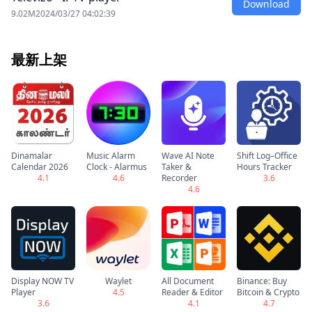
Download
9.02M
2024/03/27 04:02:39
最新上架
Dinamalar
Music Alarm
Wave AI Note
Shift Log–Office
Calendar 2026
Clock - Alarmus
Taker &
Hours Tracker
4.1
4.6
Recorder
3.6
4.6
Display NOW TV
Waylet
All Document
Binance: Buy
Player
4.5
Reader & Editor
Bitcoin & Crypto
3.6
4.1
4.7