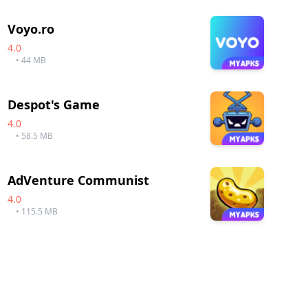
Voyo.ro
4.0
• 44 MB
Despot's Game
4.0
• 58.5 MB
AdVenture Communist
4.0
• 115.5 MB