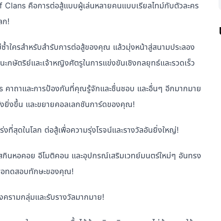
of Clans คือการต่อสู้แบบผู้เล่นหลายคนแบบเรียลไทม์กับตัวละคร
โลก!
ม่ซ้ำใครสำหรับสำรับการต่อสู้ของคุณ แล้วมุ่งหน้าสู่สนามประลอง
ชนะกษัตริย์และเจ้าหญิงศัตรูในการแข่งขันเชิงกลยุทธ์และรวดเร็ว
คาถาและการป้องกันที่คุณรู้จักและชื่นชอบ และอื่นๆ อีกมากมาย
ลังยิ่งขึ้น และขยายคอลเลกชันการ์ดของคุณ!
่งที่สุดในโลก ต่อสู้เพื่อความรุ่งโรจน์และรางวัลอันยิ่งใหญ่!
กินหอคอย อีโมติคอน และอุปกรณ์เสริมเวทย์มนตร์ใหม่ๆ อันทรง
เพื่อทดสอบทักษะของคุณ!
ู้ในสงครามกลุ่มและรับรางวัลมากมาย!