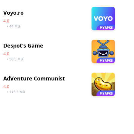
Voyo.ro
4.0
• 44 MB
Despot's Game
4.0
• 58.5 MB
AdVenture Communist
4.0
• 115.5 MB