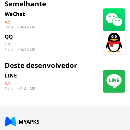
Semelhante
WeChat
4.5
Social
• 464.5 MB
QQ
1.7
Social
• 303.3 MB
Deste desenvolvedor
LINE
3.4
Social
• 218.1 MB
MYAPKS