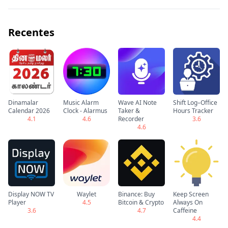
Recentes
Dinamalar
Music Alarm
Wave AI Note
Shift Log–Office
Calendar 2026
Clock - Alarmus
Taker &
Hours Tracker
4.1
4.6
Recorder
3.6
4.6
Display NOW TV
Waylet
Binance: Buy
Keep Screen
Player
4.5
Bitcoin & Crypto
Always On
3.6
4.7
Caffeine
4.4