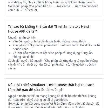
nhớ không đủ, file cài đặt bị hỏng, hoặc xung đột với phiên bản cũ.
Gợi ý giải pháp: Xóa phiên bản cũ → Xoá cache → Kiểm tra tính toàn
vẹn APK → Thử cài lại.
Tại sao tôi không thể cài đặt Thief Simulator: Heist
House APK đã tải?
Nguyên nhân có thể:
Vấn đề nguồn: file bị chỉnh sửa hoặc không tương thích
Xung đột chữ ký: đã cài phiên bản Thief Simulator: Heist House từ
nguồn khác
Cài đặt bảo mật: chưa bật “Cho phép cài ứng dụng từ nguồn
không xác định”
Cách giải quyết: Bật quyền “Cho phép cài ứng dụng từ nguồn không
xác định” trên thiết bị, nếu đã cài phiên bản cũ, hãy gỡ bỏ trước khi
cài lại.
Nếu tải Thief Simulator: Heist House thất bại thì sao?
Làm thế nào để sửa lỗi tải xuống?
Nguyên nhân có thể do mạng không ổn định, bộ nhớ thiết bị không
đủ, hoặc trình duyệt/công cụ tải bị gián đoạn.
Gợi ý giải pháp: Sử dụng mạng Wi-Fi ổn định, đảm bảo thiết bị còn đủ
dung lượng, và thử dùng trình duyệt hoặc công cụ tải khác.