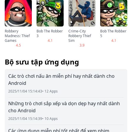
Robbery
Bob The Robber
Crime-City
Bob The Robber
Madness: Thief
3
Robbery Thief
5
Games
4.1
Sim
4.1
4.5
3.9
Bộ sưu tập ứng dụng
Các trò chơi nấu ăn miễn phí hay nhất dành cho
Android
2025/11/04 15:14:43
• 12 Apps
Những trò chơi sắp xếp và dọn dẹp hay nhất dành
cho Android
2025/11/04 15:14:39
• 10 Apps
Các ứng dụng miễn phí tốt nhất để xem phim