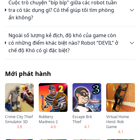
Cuộc trò chuyện "bíp bíp" giữa các robot tuần
tra có tác dụng gì? Có thể giúp tôi tìm phòng
ẩn không?
Ngoài số lượng kẻ địch, độ khó của game còn
có những điểm khác biệt nào? Robot “DEVIL” ở
chế độ Khó có gì đặc biệt?
Mới phát hành
Crime City Thief
Robbery
Escape Brk
Virtual Home
Simulator 3D
Madness 2
Thief
Heist: Rob
3.8
4.6
4.1
Game
4.1