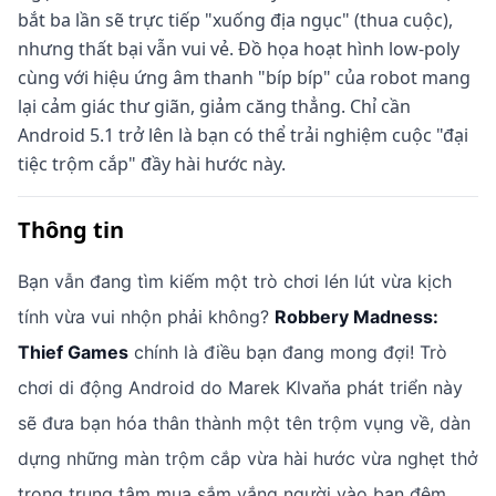
bắt ba lần sẽ trực tiếp "xuống địa ngục" (thua cuộc),
nhưng thất bại vẫn vui vẻ. Đồ họa hoạt hình low-poly
cùng với hiệu ứng âm thanh "bíp bíp" của robot mang
lại cảm giác thư giãn, giảm căng thẳng. Chỉ cần
Android 5.1 trở lên là bạn có thể trải nghiệm cuộc "đại
tiệc trộm cắp" đầy hài hước này.
Thông tin
Bạn vẫn đang tìm kiếm một trò chơi lén lút vừa kịch
tính vừa vui nhộn phải không?
Robbery Madness:
Thief Games
chính là điều bạn đang mong đợi! Trò
chơi di động Android do Marek Klvaňa phát triển này
sẽ đưa bạn hóa thân thành một tên trộm vụng về, dàn
dựng những màn trộm cắp vừa hài hước vừa nghẹt thở
trong trung tâm mua sắm vắng người vào ban đêm.