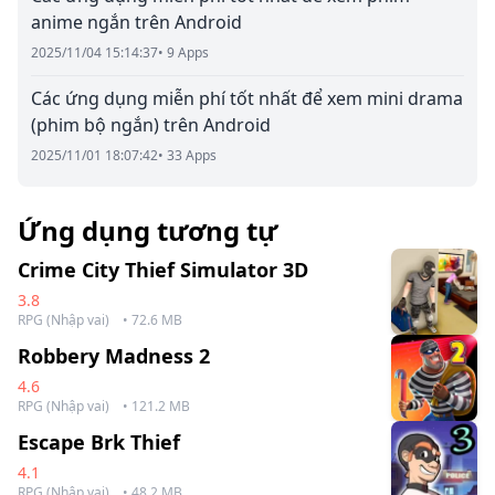
anime ngắn trên Android
2025/11/04 15:14:37
• 9 Apps
Các ứng dụng miễn phí tốt nhất để xem mini drama
(phim bộ ngắn) trên Android
2025/11/01 18:07:42
• 33 Apps
Ứng dụng tương tự
Crime City Thief Simulator 3D
3.8
RPG (Nhập vai)
• 72.6 MB
Robbery Madness 2
4.6
RPG (Nhập vai)
• 121.2 MB
Escape Brk Thief
4.1
RPG (Nhập vai)
• 48.2 MB