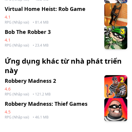
Virtual Home Heist: Rob Game
4.1
RPG (Nhập vai)
• 81.4 MB
Bob The Robber 3
4.1
RPG (Nhập vai)
• 23.4 MB
Ứng dụng khác từ nhà phát triển
này
Robbery Madness 2
4.6
RPG (Nhập vai)
• 121.2 MB
Robbery Madness: Thief Games
4.5
RPG (Nhập vai)
• 46.1 MB