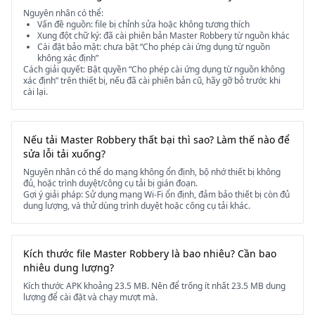
Nguyên nhân có thể:
Vấn đề nguồn: file bị chỉnh sửa hoặc không tương thích
Xung đột chữ ký: đã cài phiên bản Master Robbery từ nguồn khác
Cài đặt bảo mật: chưa bật “Cho phép cài ứng dụng từ nguồn
không xác định”
Cách giải quyết: Bật quyền “Cho phép cài ứng dụng từ nguồn không
xác định” trên thiết bị, nếu đã cài phiên bản cũ, hãy gỡ bỏ trước khi
cài lại.
Nếu tải Master Robbery thất bại thì sao? Làm thế nào để
sửa lỗi tải xuống?
Nguyên nhân có thể do mạng không ổn định, bộ nhớ thiết bị không
đủ, hoặc trình duyệt/công cụ tải bị gián đoạn.
Gợi ý giải pháp: Sử dụng mạng Wi-Fi ổn định, đảm bảo thiết bị còn đủ
dung lượng, và thử dùng trình duyệt hoặc công cụ tải khác.
Kích thước file Master Robbery là bao nhiêu? Cần bao
nhiêu dung lượng?
Kích thước APK khoảng 23.5 MB. Nên để trống ít nhất 23.5 MB dung
lượng để cài đặt và chạy mượt mà.