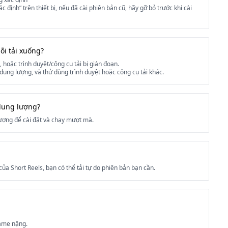
định” trên thiết bị, nếu đã cài phiên bản cũ, hãy gỡ bỏ trước khi cài
lỗi tải xuống?
hoặc trình duyệt/công cụ tải bị gián đoạn.
 dung lượng, và thử dùng trình duyệt hoặc công cụ tải khác.
 dung lượng?
ượng để cài đặt và chạy mượt mà.
ủa Short Reels, bạn có thể tải tự do phiên bản bạn cần.
game nặng.