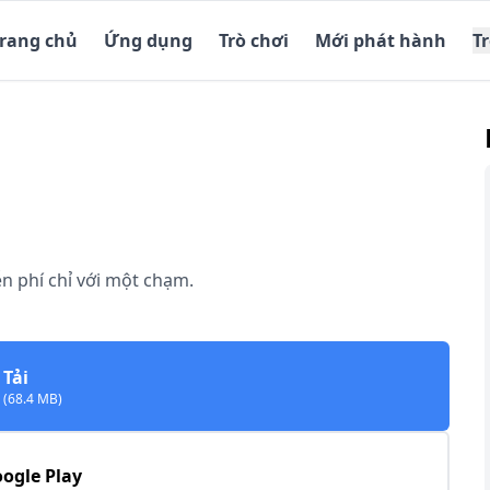
Trang chủ
Ứng dụng
Trò chơi
Mới phát hành
T
n phí chỉ với một chạm.
Tải
(68.4 MB)
ogle Play