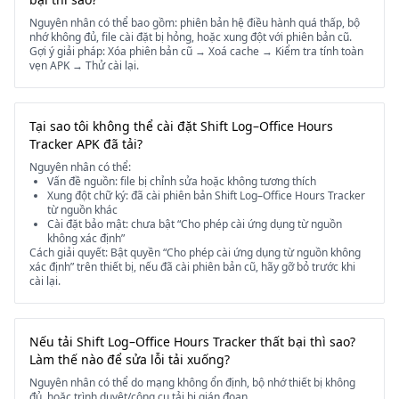
Nguyên nhân có thể bao gồm: phiên bản hệ điều hành quá thấp, bộ
nhớ không đủ, file cài đặt bị hỏng, hoặc xung đột với phiên bản cũ.
Gợi ý giải pháp: Xóa phiên bản cũ → Xoá cache → Kiểm tra tính toàn
vẹn APK → Thử cài lại.
Tại sao tôi không thể cài đặt Shift Log–Office Hours
Tracker APK đã tải?
Nguyên nhân có thể:
Vấn đề nguồn: file bị chỉnh sửa hoặc không tương thích
Xung đột chữ ký: đã cài phiên bản Shift Log–Office Hours Tracker
từ nguồn khác
Cài đặt bảo mật: chưa bật “Cho phép cài ứng dụng từ nguồn
không xác định”
Cách giải quyết: Bật quyền “Cho phép cài ứng dụng từ nguồn không
xác định” trên thiết bị, nếu đã cài phiên bản cũ, hãy gỡ bỏ trước khi
cài lại.
Nếu tải Shift Log–Office Hours Tracker thất bại thì sao?
Làm thế nào để sửa lỗi tải xuống?
Nguyên nhân có thể do mạng không ổn định, bộ nhớ thiết bị không
đủ, hoặc trình duyệt/công cụ tải bị gián đoạn.