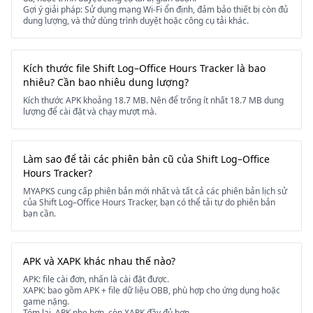
Gợi ý giải pháp: Sử dụng mạng Wi-Fi ổn định, đảm bảo thiết bị còn đủ
dung lượng, và thử dùng trình duyệt hoặc công cụ tải khác.
Kích thước file Shift Log–Office Hours Tracker là bao
nhiêu? Cần bao nhiêu dung lượng?
Kích thước APK khoảng 18.7 MB. Nên để trống ít nhất 18.7 MB dung
lượng để cài đặt và chạy mượt mà.
Làm sao để tải các phiên bản cũ của Shift Log–Office
Hours Tracker?
MYAPKS cung cấp phiên bản mới nhất và tất cả các phiên bản lịch sử
của Shift Log–Office Hours Tracker, bạn có thể tải tự do phiên bản
bạn cần.
APK và XAPK khác nhau thế nào?
APK: file cài đơn, nhấn là cài đặt được.
XAPK: bao gồm APK + file dữ liệu OBB, phù hợp cho ứng dụng hoặc
game nặng.
Tóm lại, APK nhẹ hơn, còn XAPK đầy đủ hơn.