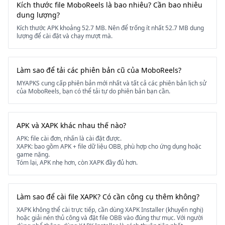
Kích thước file MoboReels là bao nhiêu? Cần bao nhiêu
dung lượng?
Kích thước APK khoảng 52.7 MB. Nên để trống ít nhất 52.7 MB dung
lượng để cài đặt và chạy mượt mà.
Làm sao để tải các phiên bản cũ của MoboReels?
MYAPKS cung cấp phiên bản mới nhất và tất cả các phiên bản lịch sử
của MoboReels, bạn có thể tải tự do phiên bản bạn cần.
APK và XAPK khác nhau thế nào?
APK: file cài đơn, nhấn là cài đặt được.
XAPK: bao gồm APK + file dữ liệu OBB, phù hợp cho ứng dụng hoặc
game nặng.
Tóm lại, APK nhẹ hơn, còn XAPK đầy đủ hơn.
Làm sao để cài file XAPK? Có cần công cụ thêm không?
XAPK không thể cài trực tiếp, cần dùng XAPK Installer (khuyến nghị)
hoặc giải nén thủ công và đặt file OBB vào đúng thư mục. Với người