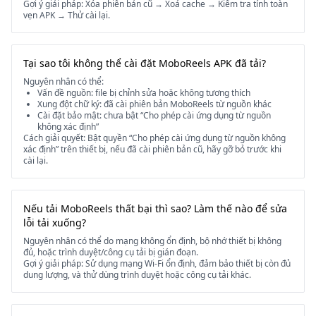
Gợi ý giải pháp: Xóa phiên bản cũ → Xoá cache → Kiểm tra tính toàn
vẹn APK → Thử cài lại.
Tại sao tôi không thể cài đặt MoboReels APK đã tải?
Nguyên nhân có thể:
Vấn đề nguồn: file bị chỉnh sửa hoặc không tương thích
Xung đột chữ ký: đã cài phiên bản MoboReels từ nguồn khác
Cài đặt bảo mật: chưa bật “Cho phép cài ứng dụng từ nguồn
không xác định”
Cách giải quyết: Bật quyền “Cho phép cài ứng dụng từ nguồn không
xác định” trên thiết bị, nếu đã cài phiên bản cũ, hãy gỡ bỏ trước khi
cài lại.
Nếu tải MoboReels thất bại thì sao? Làm thế nào để sửa
lỗi tải xuống?
Nguyên nhân có thể do mạng không ổn định, bộ nhớ thiết bị không
đủ, hoặc trình duyệt/công cụ tải bị gián đoạn.
Gợi ý giải pháp: Sử dụng mạng Wi-Fi ổn định, đảm bảo thiết bị còn đủ
dung lượng, và thử dùng trình duyệt hoặc công cụ tải khác.