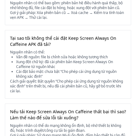
Nguyên nhân có thể bao gồm: phiên bản hệ điều hành quá thấp, bộ
nhớ không đủ, file cài đặt bị hỏng, hoặc xung đột với phiên bản cũ.
Gợi ý giải pháp: Xóa phiên bản cũ → Xoá cache → Kiểm tra tính toàn
vẹn APK → Thử cài lại.
Tại sao tôi không thể cài đặt Keep Screen Always On
Caffeine APK đã tải?
Nguyên nhân có thể:
Vấn đề nguồn: file bị chỉnh sửa hoặc không tương thích
Xung đột chữ ký: đã cài phiên bản Keep Screen Always On
Caffeine từ nguồn khác
Cài đặt bảo mật: chưa bật “Cho phép cài ứng dụng từ nguồn
không xác định”
Cách giải quyết: Bật quyền “Cho phép cài ứng dụng từ nguồn không
xác định” trên thiết bị, nếu đã cài phiên bản cũ, hãy gỡ bỏ trước khi
cài lại.
Nếu tải Keep Screen Always On Caffeine thất bại thì sao?
Làm thế nào để sửa lỗi tải xuống?
Nguyên nhân có thể do mạng không ổn định, bộ nhớ thiết bị không
đủ, hoặc trình duyệt/công cụ tải bị gián đoạn.
Gợi ý giải pháp: Sử dụng mạng Wi-Fi ổn định, đảm bảo thiết bị còn đủ