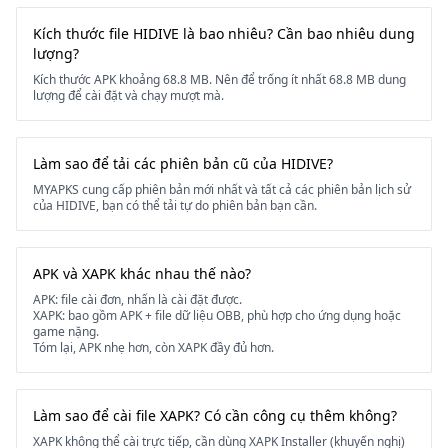
Kích thước file HIDIVE là bao nhiêu? Cần bao nhiêu dung
lượng?
Kích thước APK khoảng 68.8 MB. Nên để trống ít nhất 68.8 MB dung
lượng để cài đặt và chạy mượt mà.
Làm sao để tải các phiên bản cũ của HIDIVE?
MYAPKS cung cấp phiên bản mới nhất và tất cả các phiên bản lịch sử
của HIDIVE, bạn có thể tải tự do phiên bản bạn cần.
APK và XAPK khác nhau thế nào?
APK: file cài đơn, nhấn là cài đặt được.
XAPK: bao gồm APK + file dữ liệu OBB, phù hợp cho ứng dụng hoặc
game nặng.
Tóm lại, APK nhẹ hơn, còn XAPK đầy đủ hơn.
Làm sao để cài file XAPK? Có cần công cụ thêm không?
XAPK không thể cài trực tiếp, cần dùng XAPK Installer (khuyến nghị)