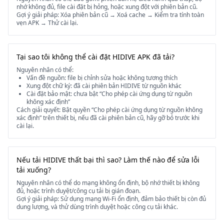
nhớ không đủ, file cài đặt bị hỏng, hoặc xung đột với phiên bản cũ.
Gợi ý giải pháp: Xóa phiên bản cũ → Xoá cache → Kiểm tra tính toàn
vẹn APK → Thử cài lại.
Tại sao tôi không thể cài đặt HIDIVE APK đã tải?
Nguyên nhân có thể:
Vấn đề nguồn: file bị chỉnh sửa hoặc không tương thích
Xung đột chữ ký: đã cài phiên bản HIDIVE từ nguồn khác
Cài đặt bảo mật: chưa bật “Cho phép cài ứng dụng từ nguồn
không xác định”
Cách giải quyết: Bật quyền “Cho phép cài ứng dụng từ nguồn không
xác định” trên thiết bị, nếu đã cài phiên bản cũ, hãy gỡ bỏ trước khi
cài lại.
Nếu tải HIDIVE thất bại thì sao? Làm thế nào để sửa lỗi
tải xuống?
Nguyên nhân có thể do mạng không ổn định, bộ nhớ thiết bị không
đủ, hoặc trình duyệt/công cụ tải bị gián đoạn.
Gợi ý giải pháp: Sử dụng mạng Wi-Fi ổn định, đảm bảo thiết bị còn đủ
dung lượng, và thử dùng trình duyệt hoặc công cụ tải khác.