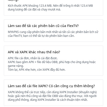
Kích thước APK khoảng 123.4 MB. Nên để trống ít nhất 123.4 MB
dung lượng để cài đặt và chạy mượt mà.
Làm sao để tải các phiên bản cũ của FlexTV?
MYAPKS cung cấp phiên bản mới nhất và tất cả các phiên bản lịch sử
của FlexTV, bạn có thể tải tự do phiên bản bạn cần.
APK và XAPK khác nhau thế nào?
APK: file cài đơn, nhấn là cài đặt được.
XAPK: bao gồm APK + file dữ liệu OBB, phù hợp cho ứng dụng hoặc
game nặng.
Tóm lại, APK nhẹ hơn, còn XAPK đầy đủ hơn.
Làm sao để cài file XAPK? Có cần công cụ thêm không?
XAPK không thể cài trực tiếp, cần dùng XAPK Installer (khuyến nghị)
hoặc giải nén thủ công và đặt file OBB vào đúng thư mục. Với người
dùng phổ thông, dùng XAPK Installer là cách thuận tiện nhất.