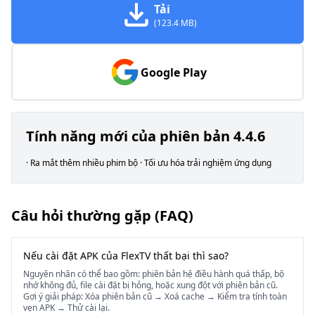
Tải
(123.4 MB)
Google Play
Tính năng mới của phiên bản 4.4.6
· Ra mắt thêm nhiều phim bộ · Tối ưu hóa trải nghiệm ứng dụng
Câu hỏi thường gặp (FAQ)
Nếu cài đặt APK của FlexTV thất bại thì sao?
Nguyên nhân có thể bao gồm: phiên bản hệ điều hành quá thấp, bộ
nhớ không đủ, file cài đặt bị hỏng, hoặc xung đột với phiên bản cũ.
Gợi ý giải pháp: Xóa phiên bản cũ → Xoá cache → Kiểm tra tính toàn
vẹn APK → Thử cài lại.