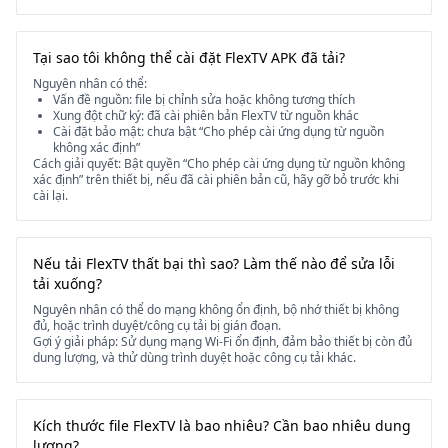
Tại sao tôi không thể cài đặt FlexTV APK đã tải?
Nguyên nhân có thể:
Vấn đề nguồn: file bị chỉnh sửa hoặc không tương thích
Xung đột chữ ký: đã cài phiên bản FlexTV từ nguồn khác
Cài đặt bảo mật: chưa bật “Cho phép cài ứng dụng từ nguồn
không xác định”
Cách giải quyết: Bật quyền “Cho phép cài ứng dụng từ nguồn không
xác định” trên thiết bị, nếu đã cài phiên bản cũ, hãy gỡ bỏ trước khi
cài lại.
Nếu tải FlexTV thất bại thì sao? Làm thế nào để sửa lỗi
tải xuống?
Nguyên nhân có thể do mạng không ổn định, bộ nhớ thiết bị không
đủ, hoặc trình duyệt/công cụ tải bị gián đoạn.
Gợi ý giải pháp: Sử dụng mạng Wi-Fi ổn định, đảm bảo thiết bị còn đủ
dung lượng, và thử dùng trình duyệt hoặc công cụ tải khác.
Kích thước file FlexTV là bao nhiêu? Cần bao nhiêu dung
lượng?