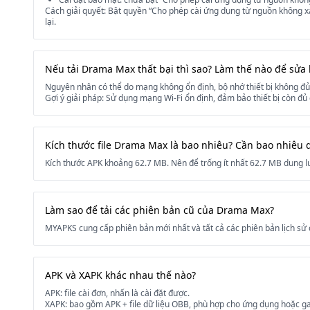
Cách giải quyết: Bật quyền “Cho phép cài ứng dụng từ nguồn không xác 
lại.
Nếu tải Drama Max thất bại thì sao? Làm thế nào để sửa l
Nguyên nhân có thể do mạng không ổn định, bộ nhớ thiết bị không đủ, 
Gợi ý giải pháp: Sử dụng mạng Wi-Fi ổn định, đảm bảo thiết bị còn đủ
Kích thước file Drama Max là bao nhiêu? Cần bao nhiêu
Kích thước APK khoảng 62.7 MB. Nên để trống ít nhất 62.7 MB dung l
Làm sao để tải các phiên bản cũ của Drama Max?
MYAPKS cung cấp phiên bản mới nhất và tất cả các phiên bản lịch sử 
APK và XAPK khác nhau thế nào?
APK: file cài đơn, nhấn là cài đặt được.
XAPK: bao gồm APK + file dữ liệu OBB, phù hợp cho ứng dụng hoặc 