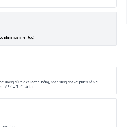
bộ phim ngắn liên tục!
không đủ, file cài đặt bị hỏng, hoặc xung đột với phiên bản cũ.
ẹn APK → Thử cài lại.
g xác định”