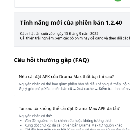
Tính năng mới của phiên bản 1.2.40
Cập nhật lần cuối vào ngày 15 tháng 9 năm 2025
Cải thiện trải nghiệm, xem các bộ phim hay dễ dàng và theo dõi các 
Câu hỏi thường gặp (FAQ)
Nếu cài đặt APK của Drama Max thất bại thì sao?
Nguyên nhân có thể bao gồm: phiên bản hệ điều hành quá thấp, bộ nhớ 
Gợi ý giải pháp: Xóa phiên bản cũ → Xoá cache → Kiểm tra tính toàn v
Tại sao tôi không thể cài đặt Drama Max APK đã tải?
Nguyên nhân có thể:
Vấn đề nguồn: file bị chỉnh sửa hoặc không tương thích
Xung đột chữ ký: đã cài phiên bản Drama Max từ nguồn khác
Cài đặt bảo mật: chưa bật “Cho phép cài ứng dụng từ nguồn khôn