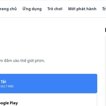
Trang chủ
Ứng dụng
Trò chơi
Mới phát hành
T
ìm đắm vào thế giới phim.
Tải
(62.7 MB)
ogle Play