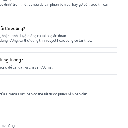
định” trên thiết bị, nếu đã cài phiên bản cũ, hãy gỡ bỏ trước khi cài
ỗi tải xuống?
hoặc trình duyệt/công cụ tải bị gián đoạn.
 dung lượng, và thử dùng trình duyệt hoặc công cụ tải khác.
 dung lượng?
ượng để cài đặt và chạy mượt mà.
của Drama Max, bạn có thể tải tự do phiên bản bạn cần.
game nặng.