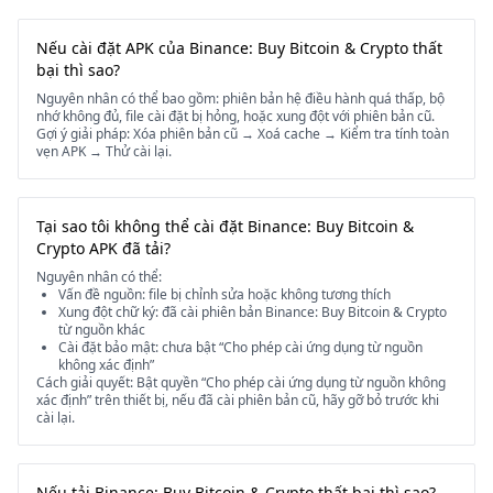
Nếu cài đặt APK của Binance: Buy Bitcoin & Crypto thất
bại thì sao?
Nguyên nhân có thể bao gồm: phiên bản hệ điều hành quá thấp, bộ
nhớ không đủ, file cài đặt bị hỏng, hoặc xung đột với phiên bản cũ.
Gợi ý giải pháp: Xóa phiên bản cũ → Xoá cache → Kiểm tra tính toàn
vẹn APK → Thử cài lại.
Tại sao tôi không thể cài đặt Binance: Buy Bitcoin &
Crypto APK đã tải?
Nguyên nhân có thể:
Vấn đề nguồn: file bị chỉnh sửa hoặc không tương thích
Xung đột chữ ký: đã cài phiên bản Binance: Buy Bitcoin & Crypto
từ nguồn khác
Cài đặt bảo mật: chưa bật “Cho phép cài ứng dụng từ nguồn
không xác định”
Cách giải quyết: Bật quyền “Cho phép cài ứng dụng từ nguồn không
xác định” trên thiết bị, nếu đã cài phiên bản cũ, hãy gỡ bỏ trước khi
cài lại.
Nếu tải Binance: Buy Bitcoin & Crypto thất bại thì sao?