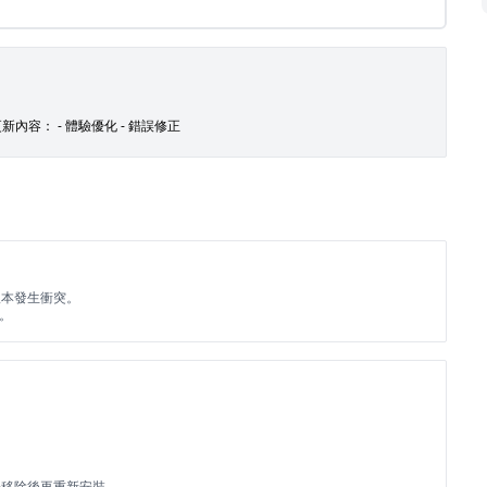
新內容： - 體驗優化 - 錯誤修正
版本發生衝突。
裝。
先移除後再重新安裝。