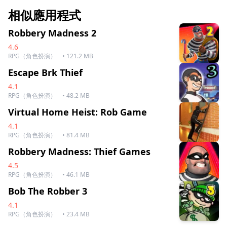
相似應用程式
Robbery Madness 2
4.6
RPG（角色扮演）
• 121.2 MB
Escape Brk Thief
4.1
RPG（角色扮演）
• 48.2 MB
Virtual Home Heist: Rob Game
4.1
RPG（角色扮演）
• 81.4 MB
Robbery Madness: Thief Games
4.5
RPG（角色扮演）
• 46.1 MB
Bob The Robber 3
4.1
RPG（角色扮演）
• 23.4 MB