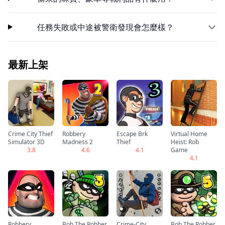
任務失敗或中途被警衛發現會怎麼樣？
最新上架
Crime City Thief
Robbery
Escape Brk
Virtual Home
Simulator 3D
Madness 2
Thief
Heist: Rob
3.8
4.6
4.1
Game
4.1
Robbery
Bob The Robber
Crime-City
Bob The Robber