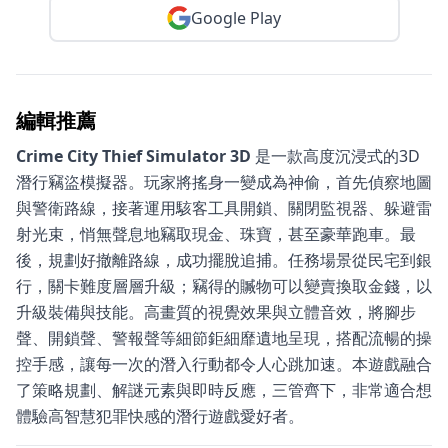
Google Play
編輯推薦
Crime City Thief Simulator 3D
是一款高度沉浸式的3D
潛行竊盜模擬器。玩家將搖身一變成為神偷，首先偵察地圖
與警衛路線，接著運用駭客工具開鎖、關閉監視器、躲避雷
射光束，悄無聲息地竊取現金、珠寶，甚至豪華跑車。最
後，規劃好撤離路線，成功擺脫追捕。任務場景從民宅到銀
行，關卡難度層層升級；竊得的贓物可以變賣換取金錢，以
升級裝備與技能。高畫質的視覺效果與立體音效，將腳步
聲、開鎖聲、警報聲等細節鉅細靡遺地呈現，搭配流暢的操
控手感，讓每一次的潛入行動都令人心跳加速。本遊戲融合
了策略規劃、解謎元素與即時反應，三管齊下，非常適合想
體驗高智慧犯罪快感的潛行遊戲愛好者。