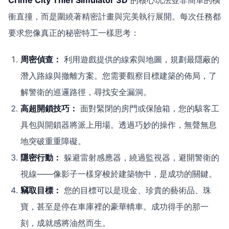
Crime City Thief Simulator 3D
的核心玩法並非簡單的橫
衝直撞，而是圍繞著精密計畫與完美執行展開。每次任務都
要求您像真正的秘密特工一樣思考：
周密偵查：
利用遊戲提供的線索與地圖，規劃最隱蔽的
潛入路線與撤離方案。您需要觀察目標建築的佈局，了
解警衛的巡邏路徑，尋找安全漏洞。
高超開鎖技巧：
面對緊閉的房門或保險箱，您的駭客工
具包與開鎖器將派上用場。透過巧妙的操作，無聲無息
地突破重重障礙。
隱密行動：
躲避雷射感應器，繞過監視器，避開警衛的
視線——像影子一樣穿梭於建築物中，是成功的關鍵。
竊取目標：
您的目標可以是現金、珍貴的藝術品、珠
寶，甚至是停在車庫裡的豪華轎車。成功得手的那一
刻，成就感將油然而生。