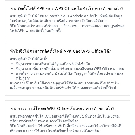
หากติดตั้งไฟล์ APK ของ WPS Office ไม่สำเร็จ ควรทำอย่างไร?
สาเหตุที่เป็นไปได้ ได้แก่: เวอร์ชันระบบ Android ต่ำเกินไป, พื้นที่เก็บข้อมูล
ไม่เพียงพอ, ไฟล์ติดตั้งเสียหาย หรือมีความขัดแย้งกับเวอร์ชันเก่า
วิธีแก้ไขแนะนำ: ลบเวอร์ชันเก่า → ล้างแคช → ตรวจสอบความสมบูรณ์ของ
ไฟล์ APK → ลองติดตั้งใหม่อีกครั้ง
ทำไมจึงไม่สามารถติดตั้งไฟล์ APK ของ WPS Office ได้?
สาเหตุที่เป็นไปได้มีดังนี้:
ปัญหาจากแหล่งที่มา: ไฟล์ถูกแก้ไขหรือไม่เข้ากัน
ปัญหาลายเซ็น: เคยติดตั้งเวอร์ชันจากแหล่งอื่นของ WPS Office มาก่อน
การตั้งค่าความปลอดภัย: ยังไม่ได้เปิด “อนุญาตให้ติดตั้งแอปจากแหล่ง
ที่ไม่รู้จัก”
แนวทางแก้ไข: เปิดใช้งาน “อนุญาตให้ติดตั้งแอปจากแหล่งที่ไม่รู้จัก” ใน
เครื่องของคุณ หากเคยติดตั้งเวอร์ชันเก่า ให้ลบออกก่อนแล้วติดตั้งใหม่
หากการดาวน์โหลด WPS Office ล้มเหลว ควรทำอย่างไร?
สาเหตุที่อาจเกิดขึ้นได้ เช่น อินเทอร์เน็ตไม่เสถียร, พื้นที่จัดเก็บไม่เพียงพอ,
หรือเบราว์เซอร์/โปรแกรมดาวน์โหลดขัดข้อง
วิธีแก้ไขที่แนะนำ: ใช้เครือข่าย Wi-Fi ที่เสถียร ตรวจสอบให้แน่ใจว่ามีพื้นที่
เพียงพอ และลองใช้เบราว์เซอร์หรือเครื่องมือดาวน์โหลดอื่น