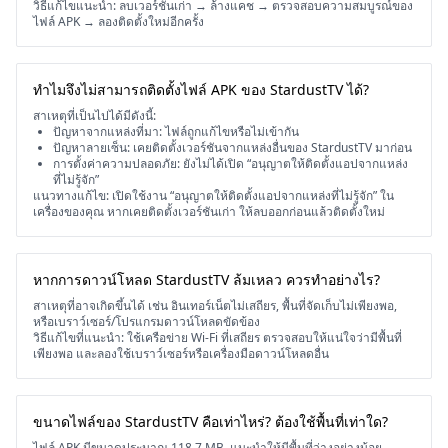
วิธีแก้ไขแนะนำ: ลบเวอร์ชันเก่า → ล้างแคช → ตรวจสอบความสมบูรณ์ของ
ไฟล์ APK → ลองติดตั้งใหม่อีกครั้ง
ทำไมจึงไม่สามารถติดตั้งไฟล์ APK ของ StardustTV ได้?
สาเหตุที่เป็นไปได้มีดังนี้:
ปัญหาจากแหล่งที่มา: ไฟล์ถูกแก้ไขหรือไม่เข้ากัน
ปัญหาลายเซ็น: เคยติดตั้งเวอร์ชันจากแหล่งอื่นของ StardustTV มาก่อน
การตั้งค่าความปลอดภัย: ยังไม่ได้เปิด “อนุญาตให้ติดตั้งแอปจากแหล่ง
ที่ไม่รู้จัก”
แนวทางแก้ไข: เปิดใช้งาน “อนุญาตให้ติดตั้งแอปจากแหล่งที่ไม่รู้จัก” ใน
เครื่องของคุณ หากเคยติดตั้งเวอร์ชันเก่า ให้ลบออกก่อนแล้วติดตั้งใหม่
หากการดาวน์โหลด StardustTV ล้มเหลว ควรทำอย่างไร?
สาเหตุที่อาจเกิดขึ้นได้ เช่น อินเทอร์เน็ตไม่เสถียร, พื้นที่จัดเก็บไม่เพียงพอ,
หรือเบราว์เซอร์/โปรแกรมดาวน์โหลดขัดข้อง
วิธีแก้ไขที่แนะนำ: ใช้เครือข่าย Wi-Fi ที่เสถียร ตรวจสอบให้แน่ใจว่ามีพื้นที่
เพียงพอ และลองใช้เบราว์เซอร์หรือเครื่องมือดาวน์โหลดอื่น
ขนาดไฟล์ของ StardustTV คือเท่าไหร่? ต้องใช้พื้นที่เท่าใด?
ไฟล์ APK มีขนาดประมาณ 118.7 MB. แนะนำให้มีพื้นที่ว่างอย่างน้อย