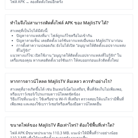
ไฟล์ APK → ลองติดตั้งใหม่อีกครั้ง
ทำไมจึงไม่สามารถติดตั้งไฟล์ APK ของ MajlisTV ได้?
สาเหตุที่เป็นไปได้มีดังนี้:
ปัญหาจากแหล่งที่มา: ไฟล์ถูกแก้ไขหรือไม่เข้ากัน
ปัญหาลายเซ็น: เคยติดตั้งเวอร์ชันจากแหล่งอื่นของ MajlisTV มาก่อน
การตั้งค่าความปลอดภัย: ยังไม่ได้เปิด “อนุญาตให้ติดตั้งแอปจากแหล่ง
ที่ไม่รู้จัก”
แนวทางแก้ไข: เปิดใช้งาน “อนุญาตให้ติดตั้งแอปจากแหล่งที่ไม่รู้จัก” ใน
เครื่องของคุณ หากเคยติดตั้งเวอร์ชันเก่า ให้ลบออกก่อนแล้วติดตั้งใหม่
หากการดาวน์โหลด MajlisTV ล้มเหลว ควรทำอย่างไร?
สาเหตุที่อาจเกิดขึ้นได้ เช่น อินเทอร์เน็ตไม่เสถียร, พื้นที่จัดเก็บไม่เพียงพอ,
หรือเบราว์เซอร์/โปรแกรมดาวน์โหลดขัดข้อง
วิธีแก้ไขที่แนะนำ: ใช้เครือข่าย Wi-Fi ที่เสถียร ตรวจสอบให้แน่ใจว่ามีพื้นที่
เพียงพอ และลองใช้เบราว์เซอร์หรือเครื่องมือดาวน์โหลดอื่น
ขนาดไฟล์ของ MajlisTV คือเท่าไหร่? ต้องใช้พื้นที่เท่าใด?
ไฟล์ APK มีขนาดประมาณ 110.3 MB. แนะนำให้มีพื้นที่ว่างอย่างน้อย
110.3 MB เพื่อให้การติดตั้งและการทำงานราบรื่น