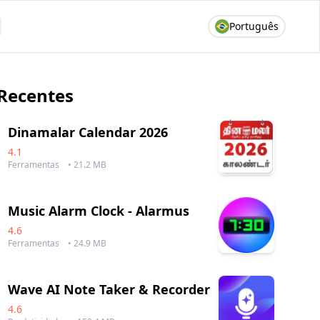
Português
Recentes
Dinamalar Calendar 2026
4.1
Ferramentas
• 21.2 MB
Music Alarm Clock - Alarmus
4.6
Ferramentas
• 24.9 MB
Wave AI Note Taker & Recorder
4.6