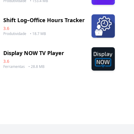
Produtividade
• 153.4 MB
Shift Log–Office Hours Tracker
3.6
Produtividade
• 18.7 MB
Display NOW TV Player
3.6
Ferramentas
• 28.8 MB