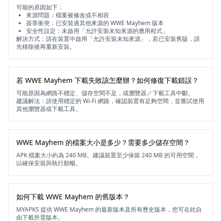
可能的原因如下：
來源問題：檔案被修改或不相容
簽章衝突：已安裝過其他來源的 WWE Mayhem 版本
安全性設定：未啟用「允許安裝未知來源的應用程式」
解決方式：請在裝置中啟用「允許安裝未知來源」，若已安裝舊版，請
先移除後再重新安裝。
若 WWE Mayhem 下載失敗該怎麼辦？如何修復下載錯誤？
可能原因為網路不穩定、儲存空間不足，或瀏覽器／下載工具中斷。
建議解法：請使用穩定的 Wi-Fi 網路，確認裝置有足夠空間，並嘗試使用
其他瀏覽器或下載工具。
WWE Mayhem 的檔案大小是多少？需要多少儲存空間？
APK 檔案大小約為 240 MB。建議裝置至少保留 240 MB 的可用空間，
以確保安裝與執行順暢。
如何下載 WWE Mayhem 的舊版本？
MYAPKS 提供 WWE Mayhem 的最新版本及所有歷史版本，您可在此自
由下載所需版本。