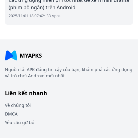
Các ứng dụng miễn phí tốt nhất để xem mini drama
(phim bộ ngắn) trên Android
2025/11/01 18:07:42
• 33 Apps
MYAPKS
Nguồn tải APK đáng tin cậy của bạn, khám phá các ứng dụng
và trò chơi Android mới nhất.
Liên kết nhanh
Về chúng tôi
DMCA
Yêu cầu gỡ bỏ