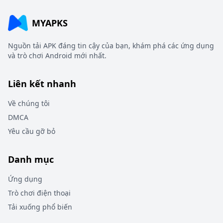
MYAPKS
Nguồn tải APK đáng tin cậy của bạn, khám phá các ứng dụng
và trò chơi Android mới nhất.
Liên kết nhanh
Về chúng tôi
DMCA
Yêu cầu gỡ bỏ
Danh mục
Ứng dụng
Trò chơi điện thoại
Tải xuống phổ biến