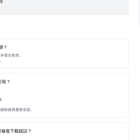
ng
麼辦？
版本發生衝突。
裝。
法安裝？
本
先移除後再重新安裝。
辦？如何修復下載錯誤？