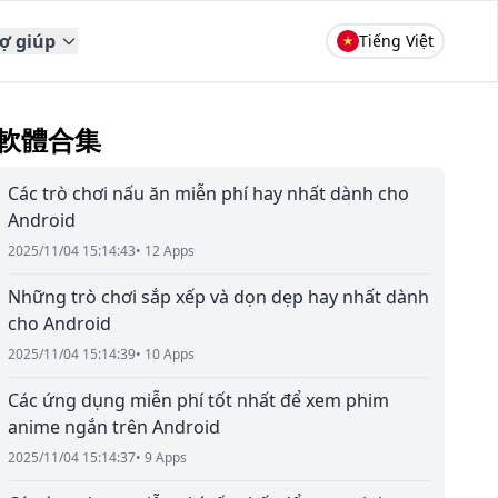
rợ giúp
Tiếng Việt
軟體合集
Các trò chơi nấu ăn miễn phí hay nhất dành cho
Android
2025/11/04 15:14:43
• 12 Apps
Những trò chơi sắp xếp và dọn dẹp hay nhất dành
cho Android
2025/11/04 15:14:39
• 10 Apps
Các ứng dụng miễn phí tốt nhất để xem phim
anime ngắn trên Android
2025/11/04 15:14:37
• 9 Apps