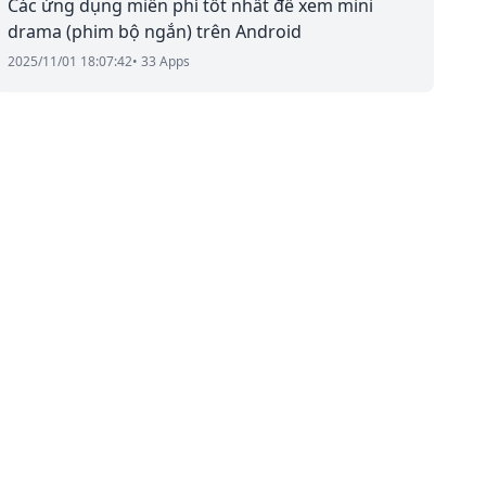
Các ứng dụng miễn phí tốt nhất để xem mini
drama (phim bộ ngắn) trên Android
2025/11/01 18:07:42
• 33 Apps