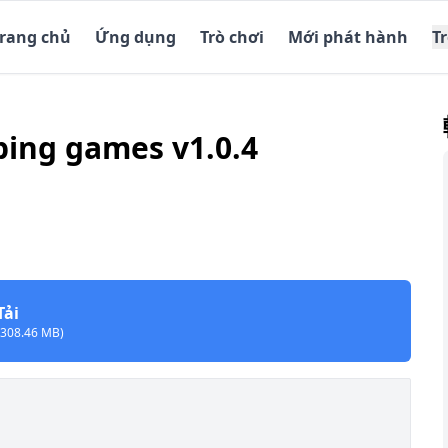
Trang chủ
Ứng dụng
Trò chơi
Mới phát hành
T
ping games v1.0.4
Tải
(308.46 MB)