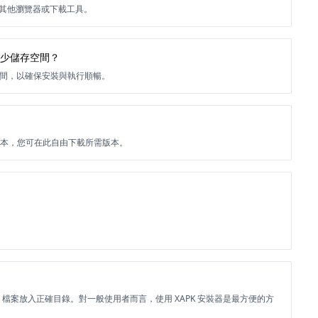
用其他瀏覽器或下載工具。
需要多少儲存空間？
的可用空間，以確保安裝與執行順暢。
本及所有歷史版本，您可在此自由下載所需版本。
BB 檔案放入正確目錄。對一般使用者而言，使用 XAPK 安裝器是最方便的方