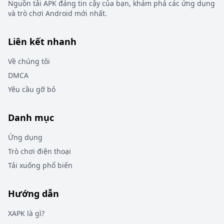
Nguồn tải APK đáng tin cậy của bạn, khám phá các ứng dụng
và trò chơi Android mới nhất.
Liên kết nhanh
Về chúng tôi
DMCA
Yêu cầu gỡ bỏ
Danh mục
Ứng dụng
Trò chơi điện thoại
Tải xuống phổ biến
Hướng dẫn
XAPK là gì?