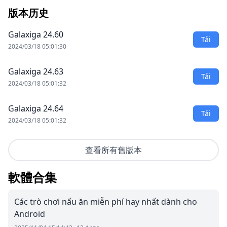
版本历史
Galaxiga 24.60
Tải
2024/03/18 05:01:30
Galaxiga 24.63
Tải
2024/03/18 05:01:32
Galaxiga 24.64
Tải
2024/03/18 05:01:32
查看所有舊版本
軟體合集
Các trò chơi nấu ăn miễn phí hay nhất dành cho
Android