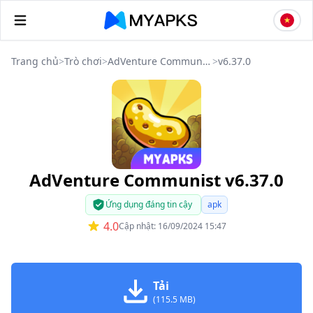
Trang chủ
>
Trò chơi
>
AdVenture Communist
>
v6.37.0
AdVenture Communist v6.37.0
Ứng dụng đáng tin cậy
apk
4.0
Cập nhật: 16/09/2024 15:47
Tải
(115.5 MB)