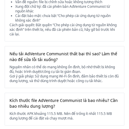
Vấn đề nguồn: file bị chỉnh sửa hoặc không tương thích
Xung đột chữ ký: đã cài phiên bản AdVenture Communist từ
nguồn khác
Cài đặt bảo mật: chưa bật “Cho phép cài ứng dụng từ nguồn
không xác định”
Cách giải quyết: Bật quyền “Cho phép cài ứng dụng từ nguồn không
xác định” trên thiết bị, nếu đã cài phiên bản cũ, hãy gỡ bỏ trước khi
cài lại.
Nếu tải AdVenture Communist thất bại thì sao? Làm thế
nào để sửa lỗi tải xuống?
Nguyên nhân có thể do mạng không ổn định, bộ nhớ thiết bị không
đủ, hoặc trình duyệt/công cụ tải bị gián đoạn.
Gợi ý giải pháp: Sử dụng mạng Wi-Fi ổn định, đảm bảo thiết bị còn đủ
dung lượng, và thử dùng trình duyệt hoặc công cụ tải khác.
Kích thước file AdVenture Communist là bao nhiêu? Cần
bao nhiêu dung lượng?
Kích thước APK khoảng 115.5 MB. Nên để trống ít nhất 115.5 MB
dung lượng để cài đặt và chạy mượt mà.