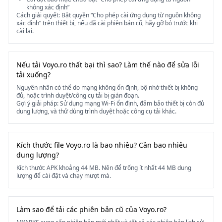
không xác định”
Cách giải quyết: Bật quyền “Cho phép cài ứng dụng từ nguồn không
xác định” trên thiết bị, nếu đã cài phiên bản cũ, hãy gỡ bỏ trước khi
cài lại.
Nếu tải Voyo.ro thất bại thì sao? Làm thế nào để sửa lỗi
tải xuống?
Nguyên nhân có thể do mạng không ổn định, bộ nhớ thiết bị không
đủ, hoặc trình duyệt/công cụ tải bị gián đoạn.
Gợi ý giải pháp: Sử dụng mạng Wi-Fi ổn định, đảm bảo thiết bị còn đủ
dung lượng, và thử dùng trình duyệt hoặc công cụ tải khác.
Kích thước file Voyo.ro là bao nhiêu? Cần bao nhiêu
dung lượng?
Kích thước APK khoảng 44 MB. Nên để trống ít nhất 44 MB dung
lượng để cài đặt và chạy mượt mà.
Làm sao để tải các phiên bản cũ của Voyo.ro?