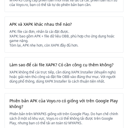
MYAPKS cung cấp phiên bản mới nhất và tất cả các phiên bản lịch sử
của Voyo.ro, bạn có thể tải tự do phiên bản bạn cần.
APK và XAPK khác nhau thế nào?
APK: file cài đơn, nhấn là cài đặt được.
XAPK: bao gồm APK + file dữ liệu OBB, phù hợp cho ứng dụng hoặc
game nặng.
Tóm lại, APK nhẹ hơn, còn XAPK đầy đủ hơn.
Làm sao để cài file XAPK? Có cần công cụ thêm không?
XAPK không thể cài trực tiếp, cần dùng XAPK Installer (khuyến nghị)
hoặc giải nén thủ công và đặt file OBB vào đúng thư mục. Với người
dùng phổ thông, dùng XAPK Installer là cách thuận tiện nhất.
Phiên bản APK của Voyo.ro có giống với trên Google Play
không?
Phiên bản trên MYAPKS giống với trên Google Play. Do hạn chế chính
sách ở một số khu vực, Voyo.ro có thể không tải được trên Google
Play, nhưng bạn có thể tải an toàn từ MYAPKS.