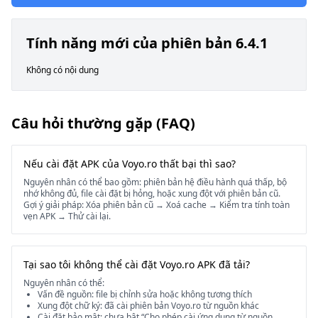
Tính năng mới của phiên bản 6.4.1
Không có nội dung
Câu hỏi thường gặp (FAQ)
Nếu cài đặt APK của Voyo.ro thất bại thì sao?
Nguyên nhân có thể bao gồm: phiên bản hệ điều hành quá thấp, bộ
nhớ không đủ, file cài đặt bị hỏng, hoặc xung đột với phiên bản cũ.
Gợi ý giải pháp: Xóa phiên bản cũ → Xoá cache → Kiểm tra tính toàn
vẹn APK → Thử cài lại.
Tại sao tôi không thể cài đặt Voyo.ro APK đã tải?
Nguyên nhân có thể:
Vấn đề nguồn: file bị chỉnh sửa hoặc không tương thích
Xung đột chữ ký: đã cài phiên bản Voyo.ro từ nguồn khác
Cài đặt bảo mật: chưa bật “Cho phép cài ứng dụng từ nguồn