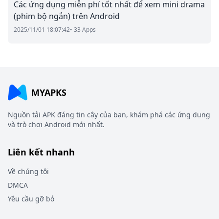
Các ứng dụng miễn phí tốt nhất để xem mini drama
(phim bộ ngắn) trên Android
2025/11/01 18:07:42
• 33 Apps
MYAPKS
Nguồn tải APK đáng tin cậy của bạn, khám phá các ứng dụng
và trò chơi Android mới nhất.
Liên kết nhanh
Về chúng tôi
DMCA
Yêu cầu gỡ bỏ