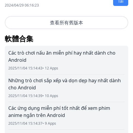
Tải
2024/04/29 06:16:23
查看所有舊版本
軟體合集
Các trò chơi nấu ăn miễn phí hay nhất dành cho
Android
2025/11/04 15:14:43
• 12 Apps
Những trò chơi sắp xếp và dọn dẹp hay nhất dành
cho Android
2025/11/04 15:14:39
• 10 Apps
Các ứng dụng miễn phí tốt nhất để xem phim
anime ngắn trên Android
2025/11/04 15:14:37
• 9 Apps