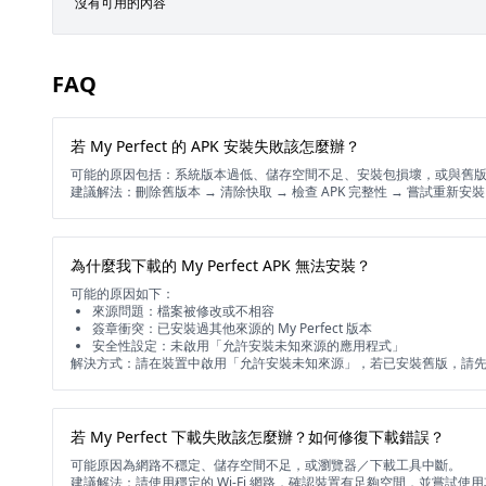
沒有可用的內容
FAQ
若 My Perfect 的 APK 安裝失敗該怎麼辦？
可能的原因包括：系統版本過低、儲存空間不足、安裝包損壞，或與舊
建議解法：刪除舊版本 → 清除快取 → 檢查 APK 完整性 → 嘗試重新安
為什麼我下載的 My Perfect APK 無法安裝？
可能的原因如下：
來源問題：檔案被修改或不相容
簽章衝突：已安裝過其他來源的 My Perfect 版本
安全性設定：未啟用「允許安裝未知來源的應用程式」
解決方式：請在裝置中啟用「允許安裝未知來源」，若已安裝舊版，請
若 My Perfect 下載失敗該怎麼辦？如何修復下載錯誤？
可能原因為網路不穩定、儲存空間不足，或瀏覽器／下載工具中斷。
建議解法：請使用穩定的 Wi-Fi 網路，確認裝置有足夠空間，並嘗試使