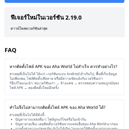
ฟีเจอร์ใหม่ในเวอร์ชัน 2.19.0
ดาวน์โหลดเวอร์ชันล่าสุด
FAQ
หากติดตั้งไฟล์ APK ของ Aha World ไม่สำเร็จ ควรทำอย่างไร?
สาเหตุที่เป็นไปได้ ได้แก่: เวอร์ชันระบบ Android ต่ำเกินไป, พื้นที่เก็บข้อมูล
ไม่เพียงพอ, ไฟล์ติดตั้งเสียหาย หรือมีความขัดแย้งกับเวอร์ชันเก่า
วิธีแก้ไขแนะนำ: ลบเวอร์ชันเก่า → ล้างแคช → ตรวจสอบความสมบูรณ์ของ
ไฟล์ APK → ลองติดตั้งใหม่อีกครั้ง
ทำไมจึงไม่สามารถติดตั้งไฟล์ APK ของ Aha World ได้?
สาเหตุที่เป็นไปได้มีดังนี้:
ปัญหาจากแหล่งที่มา: ไฟล์ถูกแก้ไขหรือไม่เข้ากัน
ปัญหาลายเซ็น: เคยติดตั้งเวอร์ชันจากแหล่งอื่นของ Aha World มาก่อน
การตั้งค่าความปลอดภัย: ยังไม่ได้เปิด “อนุญาตให้ติดตั้งแอปจากแหล่ง