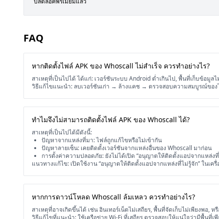
ปลดล็อคพรีเมี่ยมแล้ว
FAQ
หากติดตั้งไฟล์ APK ของ Whoscall ไม่สำเร็จ ควรทำอย่างไร?
สาเหตุที่เป็นไปได้ ได้แก่: เวอร์ชันระบบ Android ต่ำเกินไป, พื้นที่เก็บข้อมูล
วิธีแก้ไขแนะนำ: ลบเวอร์ชันเก่า → ล้างแคช → ตรวจสอบความสมบูรณ์ของไฟล
ทำไมจึงไม่สามารถติดตั้งไฟล์ APK ของ Whoscall ได้?
สาเหตุที่เป็นไปได้มีดังนี้:
ปัญหาจากแหล่งที่มา: ไฟล์ถูกแก้ไขหรือไม่เข้ากัน
ปัญหาลายเซ็น: เคยติดตั้งเวอร์ชันจากแหล่งอื่นของ Whoscall มาก่อน
การตั้งค่าความปลอดภัย: ยังไม่ได้เปิด “อนุญาตให้ติดตั้งแอปจากแหล่งที่ไม
แนวทางแก้ไข: เปิดใช้งาน “อนุญาตให้ติดตั้งแอปจากแหล่งที่ไม่รู้จัก” ในเครื
หากการดาวน์โหลด Whoscall ล้มเหลว ควรทำอย่างไร?
สาเหตุที่อาจเกิดขึ้นได้ เช่น อินเทอร์เน็ตไม่เสถียร, พื้นที่จัดเก็บไม่เพียงพ
วิธีแก้ไขที่แนะนำ: ใช้เครือข่าย Wi-Fi ที่เสถียร ตรวจสอบให้แน่ใจว่ามีพื้นที