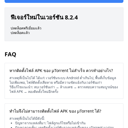
ฟีเจอร์ใหม่ในเวอร์ชัน 8.2.4
ปลดล็อคพรีเมี่ยมแล้ว
ปลดล็อคแล้ว
FAQ
หากติดตั้งไฟล์ APK ของ μTorrent ไม่สำเร็จ ควรทำอย่างไร?
สาเหตุที่เป็นไปได้ ได้แก่: เวอร์ชันระบบ Android ต่ำเกินไป, พื้นที่เก็บข้อมูล
ไม่เพียงพอ, ไฟล์ติดตั้งเสียหาย หรือมีความขัดแย้งกับเวอร์ชันเก่า
วิธีแก้ไขแนะนำ: ลบเวอร์ชันเก่า → ล้างแคช → ตรวจสอบความสมบูรณ์ของ
ไฟล์ APK → ลองติดตั้งใหม่อีกครั้ง
ทำไมจึงไม่สามารถติดตั้งไฟล์ APK ของ μTorrent ได้?
สาเหตุที่เป็นไปได้มีดังนี้:
ปัญหาจากแหล่งที่มา: ไฟล์ถูกแก้ไขหรือไม่เข้ากัน
ปัญหาลายเซ็น: เคยติดตั้งเวอร์ชันจากแหล่งอื่นของ μTorrent มาก่อน