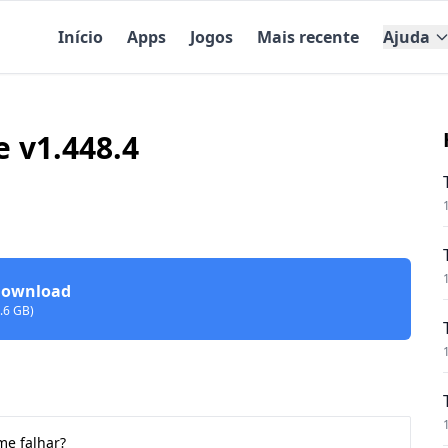
Início
Apps
Jogos
Mais recente
Ajuda
 v1.448.4
ownload
1.6 GB)
me falhar?