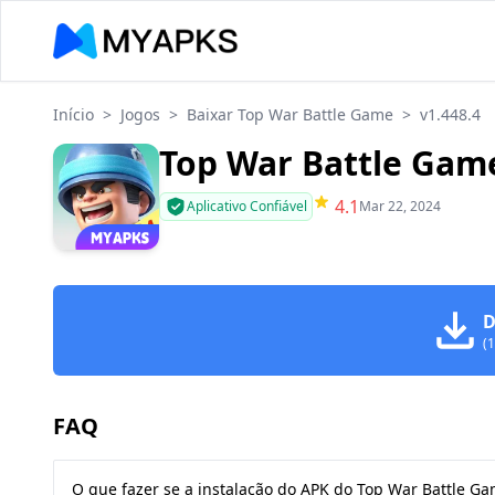
Início
>
Jogos
>
Baixar Top War Battle Game
>
v1.448.4
Top War Battle Game
4.1
Aplicativo Confiável
Mar 22, 2024
D
(
FAQ
O que fazer se a instalação do APK do Top War Battle Ga