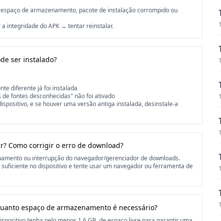
 de espaço de armazenamento, pacote de instalação corrompido ou
 a integridade do APK → tentar reinstalar.
de ser instalado?
te diferente já foi instalada
s de fontes desconhecidas" não foi ativado
dispositivo, e se houver uma versão antiga instalada, desinstale-a
r? Como corrigir o erro de download?
enamento ou interrupção do navegador/gerenciador de downloads.
o suficiente no dispositivo e tente usar um navegador ou ferramenta de
Quanto espaço de armazenamento é necessário?
spositivo tenha pelo menos 1.6 GB. de espaço livre para garantir uma