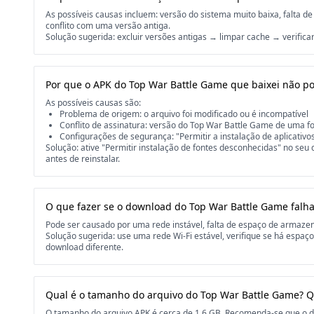
As possíveis causas incluem: versão do sistema muito baixa, falta
conflito com uma versão antiga.
Solução sugerida: excluir versões antigas → limpar cache → verificar
Por que o APK do Top War Battle Game que baixei não po
As possíveis causas são:
Problema de origem: o arquivo foi modificado ou é incompatível
Conflito de assinatura: versão do Top War Battle Game de uma fon
Configurações de segurança: "Permitir a instalação de aplicativo
Solução: ative "Permitir instalação de fontes desconhecidas" no seu 
antes de reinstalar.
O que fazer se o download do Top War Battle Game falha
Pode ser causado por uma rede instável, falta de espaço de armaz
Solução sugerida: use uma rede Wi-Fi estável, verifique se há espaç
download diferente.
Qual é o tamanho do arquivo do Top War Battle Game? 
O tamanho do arquivo APK é cerca de 1.6 GB. Recomenda-se que o di