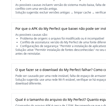
As possíveis causas incluem: versão do sistema muito baixa, falta
conflito com uma versão antiga.
Solução sugerida: excluir versões antigas → limpar cache → verificar
Por que o APK do My Perfect que baixei não pode ser ins
As possíveis causas são:
Problema de origem: o arquivo foi modificado ou é incompatível
Conflito de assinatura: versão do My Perfect de uma fonte diferent
Configurações de segurança: "Permitir a instalação de aplicativo
Solução: ative "Permitir instalação de fontes desconhecidas" no seu 
antes de reinstalar.
O que fazer se o download do My Perfect falhar? Como co
Pode ser causado por uma rede instável, falta de espaço de armaz
Solução sugerida: use uma rede Wi-Fi estável, verifique se há espaç
download diferente.
Qual é o tamanho do arquivo do My Perfect? Quanto es
O tamanho do arquivo APK é cerca de 125M. Recomenda-se que o dis