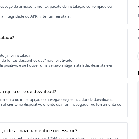
 de espaço de armazenamento, pacote de instalação corrompido ou
 a integridade do APK → tentar reinstalar.
talado?
e já foi instalada
s de fontes desconhecidas" não foi ativado
dispositivo, e se houver uma versão antiga instalada, desinstale-a
rrigir o erro de download?
enamento ou interrupção do navegador/gerenciador de downloads.
o suficiente no dispositivo e tente usar um navegador ou ferramenta de
paço de armazenamento é necessário?
positivo tenha pelo menos 125M. de espaço livre para garantir uma