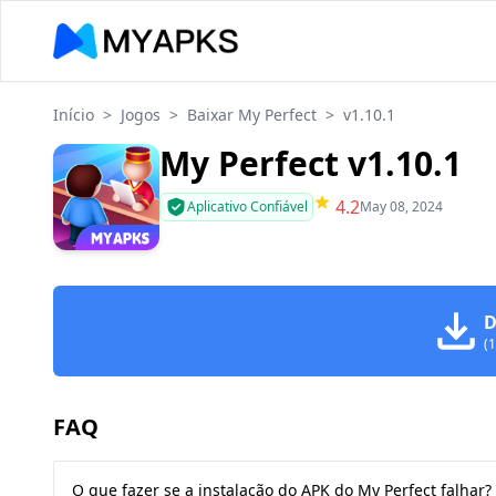
Início
>
Jogos
>
Baixar My Perfect
>
v1.10.1
My Perfect v1.10.1
4.2
Aplicativo Confiável
May 08, 2024
D
(
FAQ
O que fazer se a instalação do APK do My Perfect falhar?