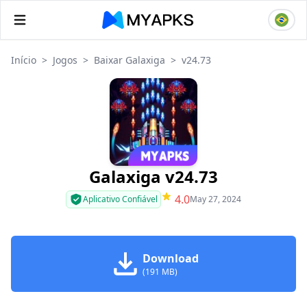
Início
>
Jogos
>
Baixar Galaxiga
>
v24.73
Galaxiga v24.73
4.0
Aplicativo Confiável
May 27, 2024
Download
(191 MB)