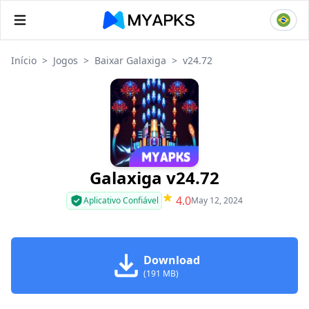
Início
>
Jogos
>
Baixar Galaxiga
>
v24.72
Galaxiga v24.72
4.0
Aplicativo Confiável
May 12, 2024
Download
(191 MB)