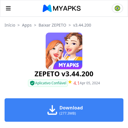
Início
>
Apps
>
Baixar ZEPETO
>
v3.44.200
ZEPETO v3.44.200
4.1
Aplicativo Confiável
Apr 05, 2024
Download
(277.3MB)