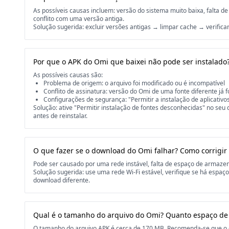
As possíveis causas incluem: versão do sistema muito baixa, falta
conflito com uma versão antiga.
Solução sugerida: excluir versões antigas → limpar cache → verificar
Por que o APK do Omi que baixei não pode ser instalado
As possíveis causas são:
Problema de origem: o arquivo foi modificado ou é incompatível
Conflito de assinatura: versão do Omi de uma fonte diferente já f
Configurações de segurança: "Permitir a instalação de aplicativo
Solução: ative "Permitir instalação de fontes desconhecidas" no seu 
antes de reinstalar.
O que fazer se o download do Omi falhar? Como corrigir
Pode ser causado por uma rede instável, falta de espaço de armaz
Solução sugerida: use uma rede Wi-Fi estável, verifique se há espaç
download diferente.
Qual é o tamanho do arquivo do Omi? Quanto espaço de
O tamanho do arquivo APK é cerca de 170 MB. Recomenda-se que o di