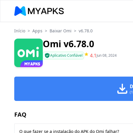
Início
>
Apps
>
Baixar Omi
>
v6.78.0
Omi v6.78.0
4.1
Aplicativo Confiável
Jun 08, 2024
D
(
FAQ
O que fazer se a instalação do APK do Omi falhar?