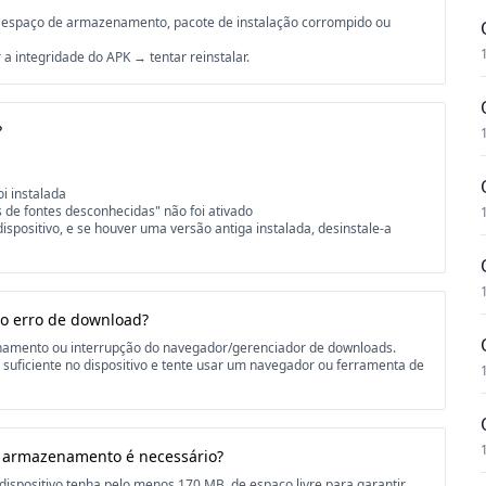
 de espaço de armazenamento, pacote de instalação corrompido ou
 a integridade do APK → tentar reinstalar.
?
oi instalada
s de fontes desconhecidas" não foi ativado
dispositivo, e se houver uma versão antiga instalada, desinstale-a
 o erro de download?
enamento ou interrupção do navegador/gerenciador de downloads.
o suficiente no dispositivo e tente usar um navegador ou ferramenta de
 armazenamento é necessário?
spositivo tenha pelo menos 170 MB. de espaço livre para garantir