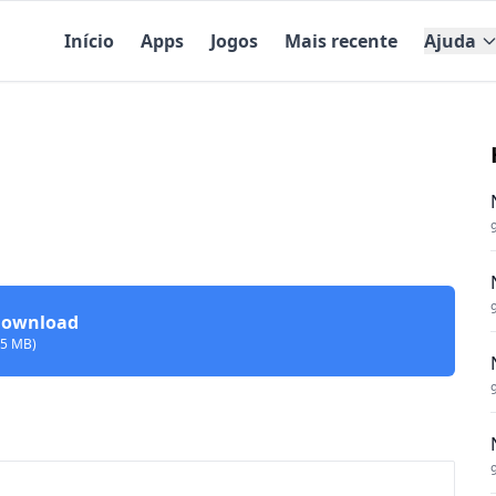
Início
Apps
Jogos
Mais recente
Ajuda
ownload
95 MB)