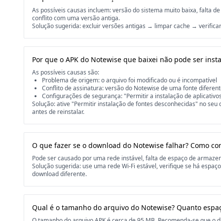
As possíveis causas incluem: versão do sistema muito baixa, falta
conflito com uma versão antiga.
Solução sugerida: excluir versões antigas → limpar cache → verificar
Por que o APK do Notewise que baixei não pode ser inst
As possíveis causas são:
Problema de origem: o arquivo foi modificado ou é incompatível
Conflito de assinatura: versão do Notewise de uma fonte diferente
Configurações de segurança: "Permitir a instalação de aplicativo
Solução: ative "Permitir instalação de fontes desconhecidas" no seu 
antes de reinstalar.
O que fazer se o download do Notewise falhar? Como cor
Pode ser causado por uma rede instável, falta de espaço de armaz
Solução sugerida: use uma rede Wi-Fi estável, verifique se há espaç
download diferente.
Qual é o tamanho do arquivo do Notewise? Quanto espa
O tamanho do arquivo APK é cerca de 95 MB. Recomenda-se que o dis