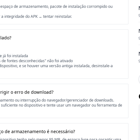
 de espaço de armazenamento, pacote de instalação corrompido ou
 a integridade do APK → tentar reinstalar.
alado?
 já foi instalada
s de fontes desconhecidas" não foi ativado
dispositivo, e se houver uma versão antiga instalada, desinstale-a
rigir o erro de download?
enamento ou interrupção do navegador/gerenciador de downloads.
o suficiente no dispositivo e tente usar um navegador ou ferramenta de
ço de armazenamento é necessário?
positivo tenha pelo menos 95 MB. de espaço livre para garantir uma