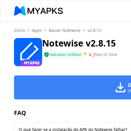
Início
>
Apps
>
Baixar Notewise
>
v2.8.15
Notewise v2.8.15
4.2
Aplicativo Confiável
May 10, 2024
D
(
FAQ
O que fazer se a instalação do APK do Notewise falhar?